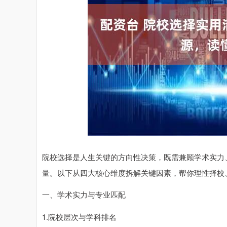
深证成指
14311.01
.68
1.02%
200.89
1
院校选择是人生关键的方向性决策，既需兼顾学术实力
量。以下从四大核心维度拆解关键因素，帮你理性择校
一、学术实力与专业匹配
1.院校层次与学科排名