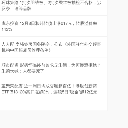
环球策路 1批次羽绒被、2批次蚕丝被抽检不合格，涉
及奈士迪等品牌
库东投资 12月8日和邦转债上涨017%，转股溢价率
143%
人人配 李强签署国务院令，公布《外国驻华外交领事
机构中国籍雇员管理条例》
顺市配资 彭德怀临终前曾求见朱德，为何屡遭拒绝？
朱德大喊：人都要死了
宝聚荣配资 近一周日均成交额超百亿！港股创新药
ETF(513120)高开涨超2%，连续5日“吸金”超12亿元