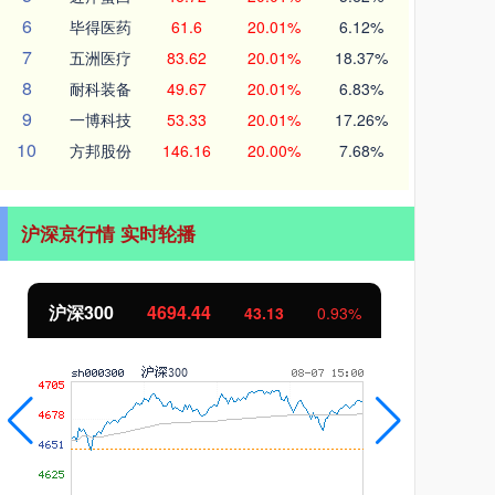
6
毕得医药
61.6
20.01%
6.12%
7
五洲医疗
83.62
20.01%
18.37%
8
耐科装备
49.67
20.01%
6.83%
9
一博科技
53.33
20.01%
17.26%
10
方邦股份
146.16
20.00%
7.68%
沪深京行情 实时轮播
北证50
1134.24
创
11.37
1.01%