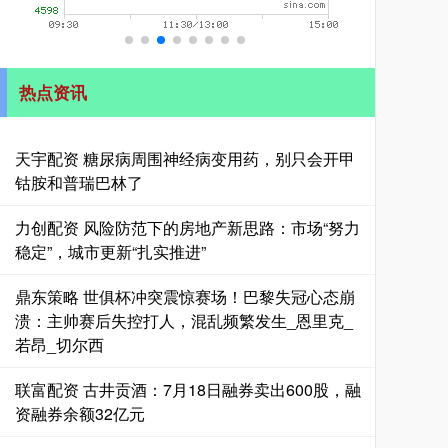
热点资讯
天宇配资 糖尿病周围神经病变用药，别只会开甲
钴胺和普瑞巴林了
力创配资 风险防范下的房地产新思路：市场“努力
稳定”，城市更新“扎实推进”
鼎东策略 世俱杯冲突震惊赛场！巴黎失冠心态崩
溃：主帅赛后失控打人，混乱频繁发生_恩里克_
若昂_切尔西
联富配资 古井贡酒：7月18日融券卖出600股，融
资融券余额32亿元