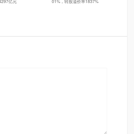
297亿元
01%，转股溢价率1837%