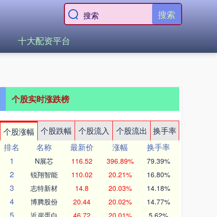
搜索
十大配资平台
个股实时涨跌榜
个股跌幅
个股流入
个股流出
换手率
个股涨幅
排名
名称
最新价
涨幅
换手率
1
N展芯
116.52
396.89%
79.39%
2
锐翔智能
110.02
20.21%
16.80%
3
志特新材
14.8
20.03%
14.18%
4
博腾股份
20.44
20.02%
14.77%
5
近岸蛋白
46.72
20.01%
5.62%