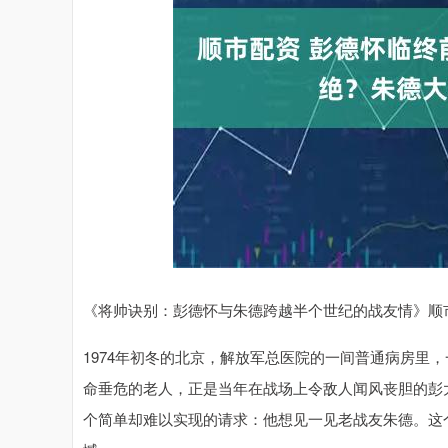
深证成指
14311.01
.68
1.02%
200.89
1
《将帅诀别：彭德怀与朱德跨越半个世纪的战友情》顺
1974年初冬的北京，解放军总医院的一间普通病房里
命垂危的老人，正是当年在战场上令敌人闻风丧胆的彭
个简单却难以实现的请求：他想见一见老战友朱德。这