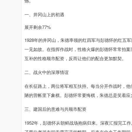
憾。
一、井冈山上的初遇
展开剩余77%
1928年的井冈山，朱德率领的红四军与彭德怀的红五
一见如故。在指挥作战时，性格火爆的彭德怀常常拍案
互补的性格顺市配资，反而让他们的配合更加默契。
二、战火中的深厚情谊
在长征路上，两位将军相互扶持。每当分开作战时，他
陋的营帐里下象棋。彭德怀常要悔棋，朱德总是笑着应
三、建国后的患难与共顺市配资
1952年，彭德怀从朝鲜战场抱病归来。深夜汇报完工
了两位老战友间无需言语的默契。后来在中央工作期间