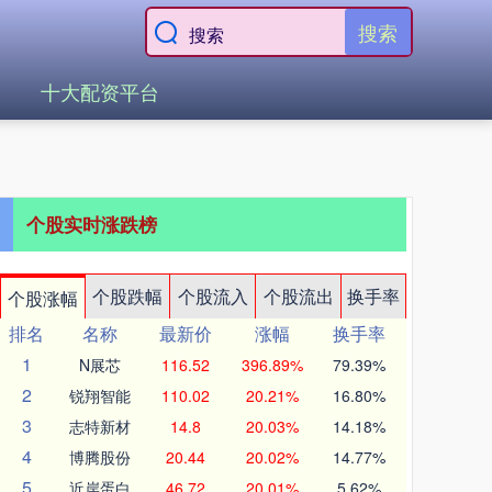
搜索
十大配资平台
个股实时涨跌榜
个股跌幅
个股流入
个股流出
换手率
个股涨幅
排名
名称
最新价
涨幅
换手率
1
N展芯
116.52
396.89%
79.39%
2
锐翔智能
110.02
20.21%
16.80%
3
志特新材
14.8
20.03%
14.18%
4
博腾股份
20.44
20.02%
14.77%
5
近岸蛋白
46.72
20.01%
5.62%