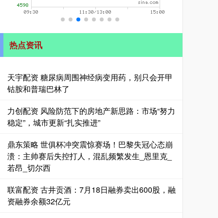
热点资讯
天宇配资 糖尿病周围神经病变用药，别只会开甲
钴胺和普瑞巴林了
力创配资 风险防范下的房地产新思路：市场“努力
稳定”，城市更新“扎实推进”
鼎东策略 世俱杯冲突震惊赛场！巴黎失冠心态崩
溃：主帅赛后失控打人，混乱频繁发生_恩里克_
若昂_切尔西
联富配资 古井贡酒：7月18日融券卖出600股，融
资融券余额32亿元