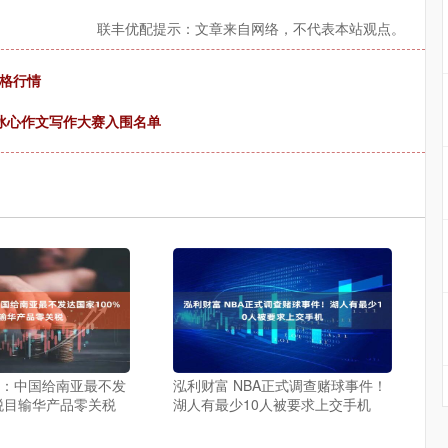
联丰优配提示：文章来自网络，不代表本站观点。
价格行情
冰心作文写作大赛入围名单
部：中国给南亚最不发
泓利财富 NBA正式调查赌球事件！
%税目输华产品零关税
湖人有最少10人被要求上交手机