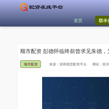
首页
联丰
顺市配资 彭德怀临终前曾求见朱德
顺市配资
来源：浙商期货配资平台
网站：联