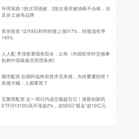
环球策路 1批次羽绒被、2批次蚕丝被抽检不合格，涉
及奈士迪等品牌
库东投资 12月8日和邦转债上涨017%，转股溢价率
143%
人人配 李强签署国务院令，公布《外国驻华外交领事
机构中国籍雇员管理条例》
顺市配资 彭德怀临终前曾求见朱德，为何屡遭拒绝？
朱德大喊：人都要死了
宝聚荣配资 近一周日均成交额超百亿！港股创新药
ETF(513120)高开涨超2%，连续5日“吸金”超12亿元