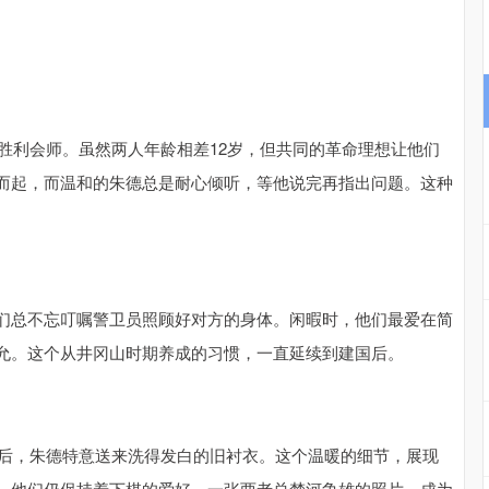
军胜利会师。虽然两人年龄相差12岁，但共同的革命理想让他们
而起，而温和的朱德总是耐心倾听，等他说完再指出问题。这种
们总不忘叮嘱警卫员照顾好对方的身体。闲暇时，他们最爱在简
允。这个从井冈山时期养成的习惯，一直延续到建国后。
作后，朱德特意送来洗得发白的旧衬衣。这个温暖的细节，展现
，他们仍保持着下棋的爱好，一张两老总楚河争雄的照片，成为