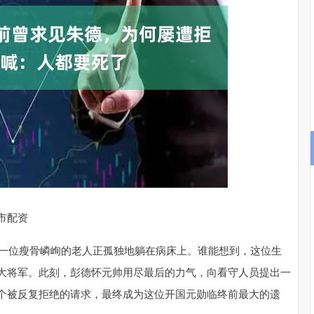
沪深300
4694.44
.42%
43.13
0.93%
市配资
，一位瘦骨嶙峋的老人正孤独地躺在病床上。谁能想到，这位生
大将军。此刻，彭德怀元帅用尽最后的力气，向看守人员提出一
个被反复拒绝的请求，最终成为这位开国元勋临终前最大的遗