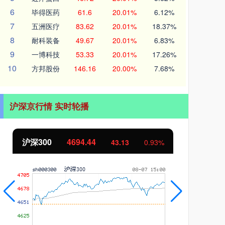
6
毕得医药
61.6
20.01%
6.12%
7
五洲医疗
83.62
20.01%
18.37%
8
耐科装备
49.67
20.01%
6.83%
9
一博科技
53.33
20.01%
17.26%
10
方邦股份
146.16
20.00%
7.68%
沪深京行情 实时轮播
北证50
1134.24
创
11.37
1.01%