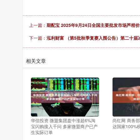
上一篇：
期配宝 2025年9月24日全国主要批发市场芦柑
下一篇：
泓利财富 （第5批秋季复赛入围公告）第二十届
相关文章
华信投资 微盟集团盘中涨超6%淘
尚红网 商务
宝闪购接入千问 多家微盟商户已产
达国家100
生实际订单