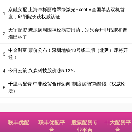
京融实配 上海卓栎丽格翠绿激光Excel V全国单店双机首
1
发，邱阳院长获权威认证
天宇配资 糖尿病周围神经病变用药，别只会开甲钴胺和普
2
瑞巴林了
中金财富 票价公布！深圳地铁13号线二期（北延）即将开
3
通！
今日云策 兴森科技股价涨5.12%
4
千里马配资 中非经贸合作迈向“制度赋能”新阶段（权威论
5
坛）
联丰优配
联丰优配平
股票配资专
十大配资平
台
业平台
台