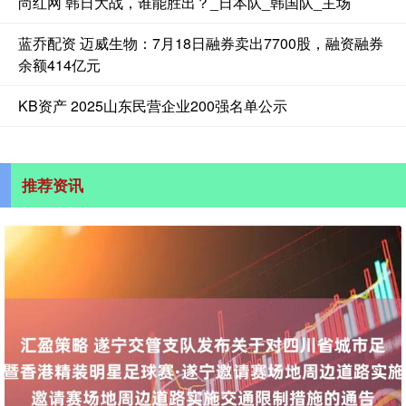
尚红网 韩日大战，谁能胜出？_日本队_韩国队_主场
蓝乔配资 迈威生物：7月18日融券卖出7700股，融资融券
余额414亿元
KB资产 2025山东民营企业200强名单公示
推荐资讯