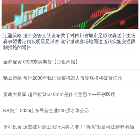
汇盈策略 遂宁交管支队发布关于对四川省城市足球联赛遂宁主场
赛事暨香港精装明星足球赛·遂宁邀请赛场地周边道路实施交通限
制措施的通告
金鼎配资 0326东吴期货【白银周报】
驰盈策略 预计2030年我国炒菜机器人市场规模将破百亿元
策略大赢家 超声检查ra16mm是什么意思？—平创医疗
KB资产 2025山东民营企业200强名单公示
亨利投资 这些破坏黑土地行为将入罪！“两高”出台司法解释明确