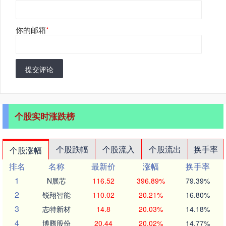
你的邮箱
*
提交评论
个股实时涨跌榜
个股跌幅
个股流入
个股流出
换手率
个股涨幅
排名
名称
最新价
涨幅
换手率
1
N展芯
116.52
396.89%
79.39%
2
锐翔智能
110.02
20.21%
16.80%
3
志特新材
14.8
20.03%
14.18%
4
博腾股份
20.44
20.02%
14.77%