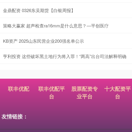
金鼎配资 0326东吴期货【白银周报】
策略大赢家 超声检查ra16mm是什么意思？—平创医疗
KB资产 2025山东民营企业200强名单公示
亨利投资 这些破坏黑土地行为将入罪！“两高”出台司法解释明确
联丰优配
联丰优配平
股票配资专
十大配资平
台
业平台
台
友情链接：