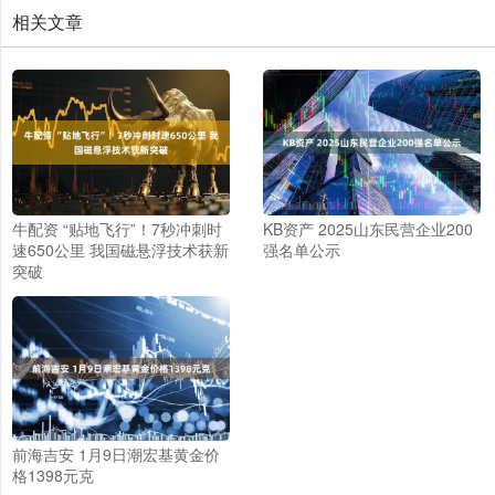
相关文章
牛配资 “贴地飞行”！7秒冲刺时
KB资产 2025山东民营企业200
速650公里 我国磁悬浮技术获新
强名单公示
突破
前海吉安 1月9日潮宏基黄金价
格1398元克