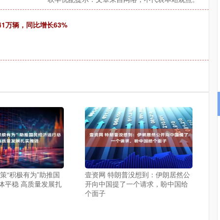
1万辆，同比增长63%
深证成指
14311.01
02%
200.89
1.42%
策“积极有为”助推国
壹资网 特朗普没想到：伊朗居然公
体平稳 高质量发展扎
开向中国提了一个请求，盼中国给
个面子