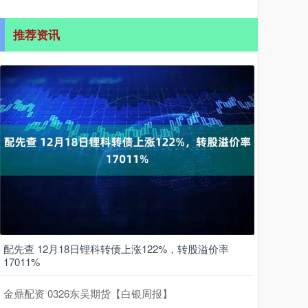
推荐资讯
配先查 12月18日锂科转债上涨122%，转股溢价率
17011%
金鼎配资 0326东吴期货【白银周报】