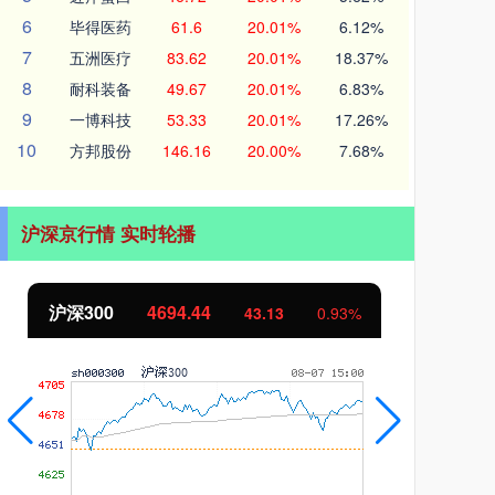
6
毕得医药
61.6
20.01%
6.12%
7
五洲医疗
83.62
20.01%
18.37%
8
耐科装备
49.67
20.01%
6.83%
9
一博科技
53.33
20.01%
17.26%
10
方邦股份
146.16
20.00%
7.68%
沪深京行情 实时轮播
沪深300
4694.44
北
43.13
0.93%