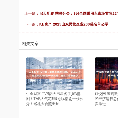
上一篇：
启天配资 乘联分会：9月全国乘用车市场零售224
下一篇：
KB资产 2025山东民营企业200强名单公示
相关文章
上证指数
3940.04
.40
2.13%
39.68
1.
中金财富 TVB兩大男星各手握3部
双悦网 宏观政
剧！TVB人气花旦独挑4部剧一枝独
民经济运行总
秀！巡礼大合照出炉
实推进