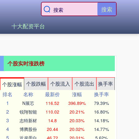
搜索
十大配资平台
个股实时涨跌榜
个股跌幅
个股流入
个股流出
换手率
个股涨幅
排名
名称
最新价
涨幅
换手率
1
N展芯
116.52
396.89%
79.39%
2
锐翔智能
110.02
20.21%
16.80%
3
志特新材
14.8
20.03%
14.18%
4
博腾股份
20.44
20.02%
14.77%
5
近岸蛋白
46.72
20.01%
5.62%