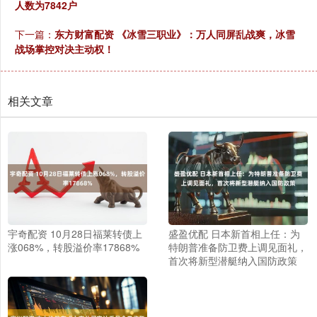
人数为7842户
下一篇：
东方财富配资 《冰雪三职业》：万人同屏乱战爽，冰雪
战场掌控对决主动权！
相关文章
宇奇配资 10月28日福莱转债上
盛盈优配 日本新首相上任：为
涨068%，转股溢价率17868%
特朗普准备防卫费上调见面礼，
首次将新型潜艇纳入国防政策