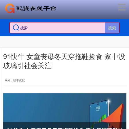
搜索
91快牛 女童丧母冬天穿拖鞋捡食 家中没
玻璃引社会关注
网站：联丰优配