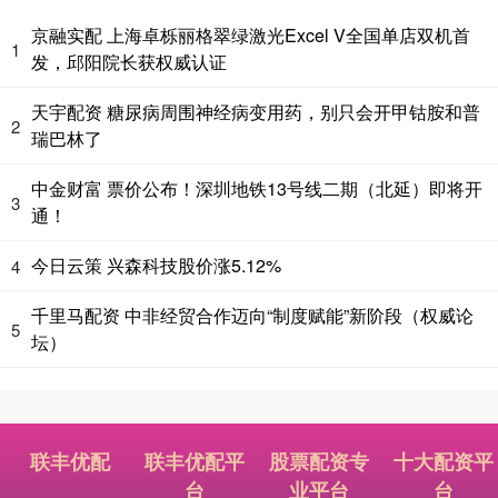
京融实配 上海卓栎丽格翠绿激光Excel V全国单店双机首
1
发，邱阳院长获权威认证
天宇配资 糖尿病周围神经病变用药，别只会开甲钴胺和普
2
瑞巴林了
中金财富 票价公布！深圳地铁13号线二期（北延）即将开
3
通！
今日云策 兴森科技股价涨5.12%
4
千里马配资 中非经贸合作迈向“制度赋能”新阶段（权威论
5
坛）
联丰优配
联丰优配平
股票配资专
十大配资平
台
业平台
台