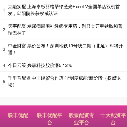
京融实配 上海卓栎丽格翠绿激光Excel V全国单店双机首
1
发，邱阳院长获权威认证
天宇配资 糖尿病周围神经病变用药，别只会开甲钴胺和普
2
瑞巴林了
中金财富 票价公布！深圳地铁13号线二期（北延）即将开
3
通！
今日云策 兴森科技股价涨5.12%
4
千里马配资 中非经贸合作迈向“制度赋能”新阶段（权威论
5
坛）
联丰优配
联丰优配平
股票配资专
十大配资平
台
业平台
台