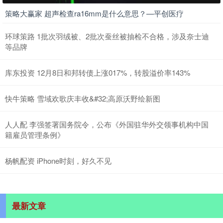
策略大赢家 超声检查ra16mm是什么意思？—平创医疗
环球策路 1批次羽绒被、2批次蚕丝被抽检不合格，涉及奈士迪
等品牌
库东投资 12月8日和邦转债上涨017%，转股溢价率143%
快牛策略 雪域欢歌庆丰收&#32;高原沃野绘新图
人人配 李强签署国务院令，公布《外国驻华外交领事机构中国
籍雇员管理条例》
杨帆配资 iPhone时刻，好久不见
最新文章