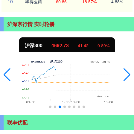
10
毕得医药
60.86
18.57%
4.88%
沪深京行情 实时轮播
沪深300
4692.73
41.42
0.89%
联丰优配