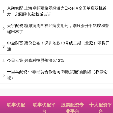
京融实配 上海卓栎丽格翠绿激光Excel V全国单店双机首
1
发，邱阳院长获权威认证
天宇配资 糖尿病周围神经病变用药，别只会开甲钴胺和普
2
瑞巴林了
中金财富 票价公布！深圳地铁13号线二期（北延）即将开
3
通！
今日云策 兴森科技股价涨5.12%
4
千里马配资 中非经贸合作迈向“制度赋能”新阶段（权威论
5
坛）
联丰优配
联丰优配平
股票配资专
十大配资平
台
业平台
台