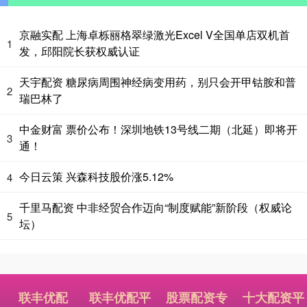
京融实配 上海卓栎丽格翠绿激光Excel V全国单店双机首
1
发，邱阳院长获权威认证
天宇配资 糖尿病周围神经病变用药，别只会开甲钴胺和普
2
瑞巴林了
中金财富 票价公布！深圳地铁13号线二期（北延）即将开
3
通！
今日云策 兴森科技股价涨5.12%
4
千里马配资 中非经贸合作迈向“制度赋能”新阶段（权威论
5
坛）
联丰优配
联丰优配平
股票配资专
十大配资平