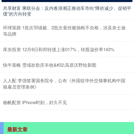
共享财富 乘联分会：反内卷浪潮正推动车市向“降价减少、促销平
缓”的方向转变
环球策路 1批次羽绒被、2批次蚕丝被抽检不合格，涉及奈士迪
等品牌
库东投资 12月8日和邦转债上涨017%，转股溢价率143%
快牛策略 雪域欢歌庆丰收&#32;高原沃野绘新图
人人配 李强签署国务院令，公布《外国驻华外交领事机构中国
籍雇员管理条例》
杨帆配资 iPhone时刻，好久不见
最新文章