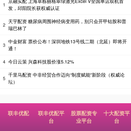
京融实配 上海卓栎丽格翠绿激光Excel V全国单店双机首
1
发，邱阳院长获权威认证
天宇配资 糖尿病周围神经病变用药，别只会开甲钴胺和普
2
瑞巴林了
中金财富 票价公布！深圳地铁13号线二期（北延）即将开
3
通！
今日云策 兴森科技股价涨5.12%
4
千里马配资 中非经贸合作迈向“制度赋能”新阶段（权威论
5
坛）
联丰优配
联丰优配平
股票配资专
十大配资平
台
业平台
台