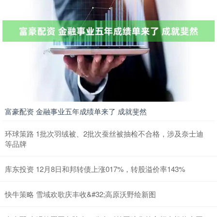
富豪配资 金融事业五年成绩单来了 成就斐然
环球策路 1批次羽绒被、2批次蚕丝被抽检不合格，涉及奈士迪
等品牌
库东投资 12月8日和邦转债上涨017%，转股溢价率143%
快牛策略 雪域欢歌庆丰收&#32;高原沃野绘新图