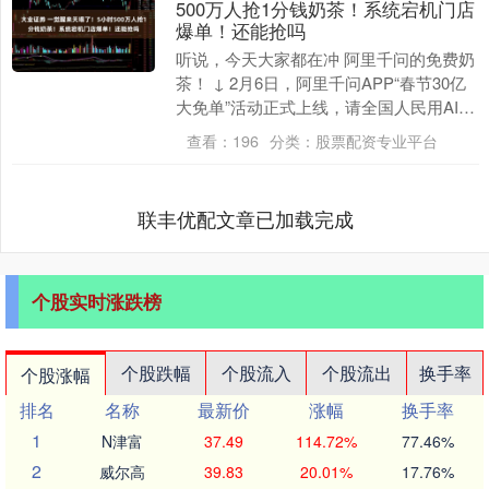
500万人抢1分钱奶茶！系统宕机门店
爆单！还能抢吗
听说，今天大家都在冲 阿里千问的免费奶
茶！ ↓ 2月6日，阿里千问APP“春节30亿
大免单”活动正式上线，请全国人民用AI一
句话免费点奶茶。 用户火爆参与， 活....
查看：
196
分类：
股票配资专业平台
联丰优配文章已加载完成
个股实时涨跌榜
个股跌幅
个股流入
个股流出
换手率
个股涨幅
排名
名称
最新价
涨幅
换手率
1
N津富
37.49
114.72%
77.46%
2
威尔高
39.83
20.01%
17.76%