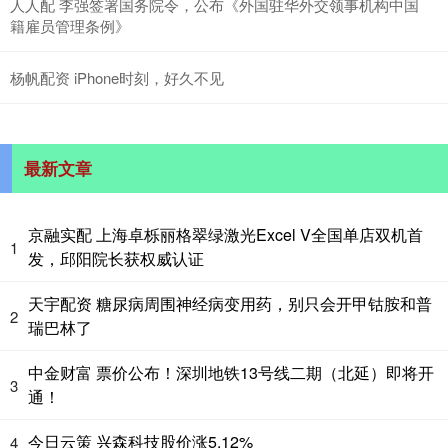
人人配 李强签署国务院令，公布《外国驻华外交领事机构中国
籍雇员管理条例》
杨帆配资 iPhone时刻，好久不见
最新文章
京融实配 上海卓栎丽格翠绿激光Excel V全国单店双机首
1
发，邱阳院长获权威认证
天宇配资 糖尿病周围神经病变用药，别只会开甲钴胺和普
2
瑞巴林了
中金财富 票价公布！深圳地铁13号线二期（北延）即将开
3
通！
今日云策 兴森科技股价涨5.12%
4