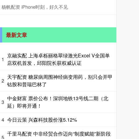
杨帆配资 iPhone时刻，好久不见
最新文章
京融实配 上海卓栎丽格翠绿激光Excel V全国单
1
店双机首发，邱阳院长获权威认证
天宇配资 糖尿病周围神经病变用药，别只会开甲
2
钴胺和普瑞巴林了
中金财富 票价公布！深圳地铁13号线二期（北
3
延）即将开通！
今日云策 兴森科技股价涨5.12%
4
千里马配资 中非经贸合作迈向“制度赋能”新阶段
5