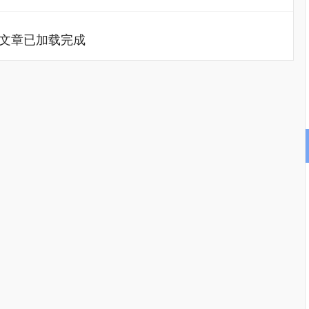
文章已加载完成
9
沪深300
4696.05
241.07
1.71%
44.7