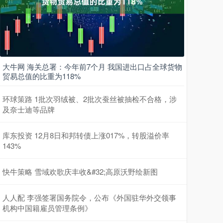
大牛网 海关总署：今年前7个月 我国进出口占全球货物
贸易总值的比重为118%
环球策路 1批次羽绒被、2批次蚕丝被抽检不合格，涉
及奈士迪等品牌
库东投资 12月8日和邦转债上涨017%，转股溢价率
143%
快牛策略 雪域欢歌庆丰收&#32;高原沃野绘新图
人人配 李强签署国务院令，公布《外国驻华外交领事
机构中国籍雇员管理条例》