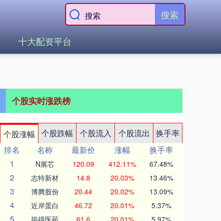
搜索
十大配资平台
个股实时涨跌榜
个股跌幅
个股流入
个股流出
换手率
个股涨幅
排名
名称
最新价
涨幅
换手率
1
N展芯
120.09
412.11%
67.48%
2
志特新材
14.8
20.03%
13.46%
3
博腾股份
20.44
20.02%
13.09%
4
近岸蛋白
46.72
20.01%
5.37%
5
毕得医药
61.6
20.01%
5.97%