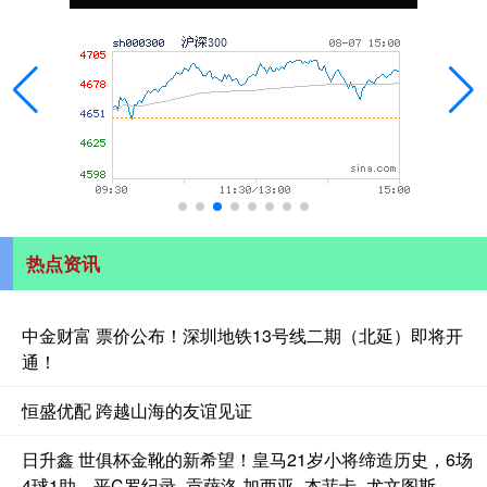
热点资讯
中金财富 票价公布！深圳地铁13号线二期（北延）即将开
通！
恒盛优配 跨越山海的友谊见证
日升鑫 世俱杯金靴的新希望！皇马21岁小将缔造历史，6场
4球1助，平C罗纪录_贡萨洛·加西亚_本菲卡_尤文图斯