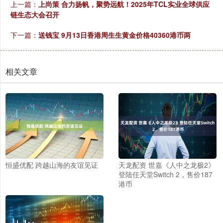
上一篇：
上尚策 合力扬帆，聚势远航！2025年TCL实业全球供应
链生态大会召开
下一篇：
送钱宝 9月13日香港周生生黄金价格40360港币两
相关文章
恒盛优配 跨越山海的友谊见证
天龙配资 世嘉《人中之龙极2》
登陆任天堂Switch 2，售价187
港币