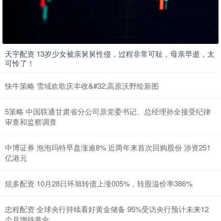
天宇配资 13岁少女被亲舅舅性侵，过程非常可耻，母亲早逝，太
可怜了！
快牛策略 雪域欢歌庆丰收&#32;高原沃野绘新图
5策略 中国联通甘肃省分公司原党委书记、总经理孙全接受纪律
审查和监察调查
中博证券 泡泡玛特早盘涨逾8% 近两年来首次回购股份 涉资251
亿港元
炫多配资 10月28日环旭转债上涨005%，转股溢价率386%
忠程配资 全球央行持续看好黄金储备 95%受访央行预计未来12
个月增持黄金