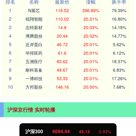
排名
名称
最新价
涨幅
换手率
1
N展芯
116.52
396.89%
79.39%
2
锐翔智能
110.02
20.21%
16.80%
3
志特新材
14.8
20.03%
14.18%
4
博腾股份
20.44
20.02%
14.77%
5
近岸蛋白
46.72
20.01%
5.62%
6
毕得医药
61.6
20.01%
6.12%
7
五洲医疗
83.62
20.01%
18.37%
8
耐科装备
49.67
20.01%
6.83%
9
一博科技
53.33
20.01%
17.26%
10
方邦股份
146.16
20.00%
7.68%
沪深京行情 实时轮播
北证50
1134.24
0.93%
11.37
1