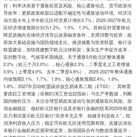
径；利率决策基于通胀前景及风险、核心通胀动态、货币政策传
导效率；更新政策框架以适配不确定性与通胀波动环境。经济活
动方面今年上半年欧元区经济累计增长0.7%；2025-2027年欧元
区经济增速预期分别为1.2%、1.0%、1.3%。其称应对需要推动
降息措施向实体经济传导以改善融资条件，支撑消费与投资；政
府加大基础设施与国防领域支出。推进储蓄与投资联盟、银行业
联盟建设，加快搭建数字欧元法律框架；落实生产率提升改革，
应对数字化、气候等长期挑战。关于通胀9月欧元区整体通胀
2.2%（前三个月2.0%），核心通胀2.3%；二季度名义工资增速
3.9%（上季度4.0%、去年二季度4.8%）。2025-2027年整体通胀
均值预期2.1%、1.7%、1.9%，核心通胀预期2.4%、1.9%、
1.8%；2027年启动欧盟碳排放交易体系二期（ETS2）。其称需
要跟踪工资增速（依赖ECB工资追踪指标）与生产率数据，判断
国内物价压力；关注全球贸易政策波动引发的通胀双向风险。加
强金融稳定、做好欧元区银行业及非银行金融的联系2025年欧盟
压力测试显示欧元区银行“高资本充足率、稳健非利息收入”，抵
消净利息收入压力；稳定币在欧元区使用范围有限。其建议强化
非银行金融机构宏观审慎监管，加强国际合作与数据质量提升；