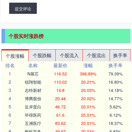
提交评论
个股实时涨跌榜
个股跌幅
个股流入
个股流出
换手率
个股涨幅
排名
名称
最新价
涨幅
换手率
1
N展芯
116.52
396.89%
79.39%
2
锐翔智能
110.02
20.21%
16.80%
3
志特新材
14.8
20.03%
14.18%
4
博腾股份
20.44
20.02%
14.77%
5
近岸蛋白
46.72
20.01%
5.62%
6
毕得医药
61.6
20.01%
6.12%
7
五洲医疗
83.62
20.01%
18.37%
8
耐科装备
49.67
20.01%
6.83%