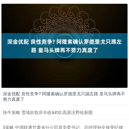
深金优配 良性竞争? 阿隆索确认罗德里戈只踢左路 皇马头牌再不
努力真废了
快牛策略 雪域欢歌庆丰收&#32;高原沃野绘新图
5策略 中国联通甘肃省分公司原党委书记、总经理孙全接受纪律