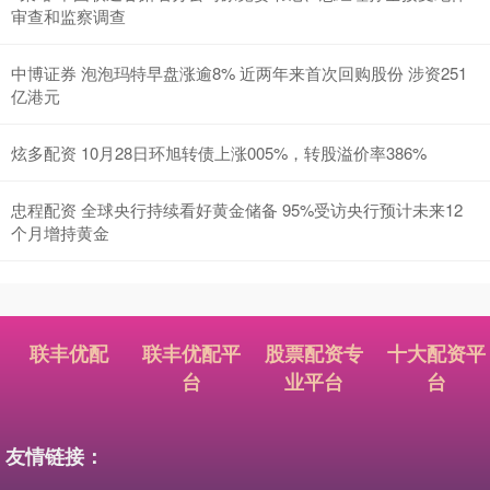
审查和监察调查
中博证券 泡泡玛特早盘涨逾8% 近两年来首次回购股份 涉资251
亿港元
炫多配资 10月28日环旭转债上涨005%，转股溢价率386%
忠程配资 全球央行持续看好黄金储备 95%受访央行预计未来12
个月增持黄金
联丰优配
联丰优配平
股票配资专
十大配资平
台
业平台
台
友情链接：