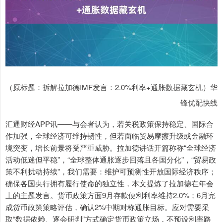
（原标题：拆解拉加德IMF发言：2.0%利率+通胀数据藏玄机）华
锋优配快线
汇通财经APP讯——与会者认为，若关税政策保持稳定、国际合
作加强，全球经济可维持韧性，但若面临贸易摩擦升级或金融环
境突变，增长前景将受严重威胁。拉加德讲话开篇称称“全球经济
活动低迷但平稳”，“全球整体通胀逐步回落且各国分化”，“贸易政
策不利扰动持续”，我们需要：维护可预测性开放国际经济秩序；
确保各国央行拥有履行使命的独立性，本文提炼了拉加德在年会
上的主题发言。货币政策方面9月存款便利利率维持2.0%；6月完
成货币政策策略评估，确认2%中期对称通胀目标。应对需要采
取“数据依赖、逐会研判”方式确定货币政策立场，不预设利率路