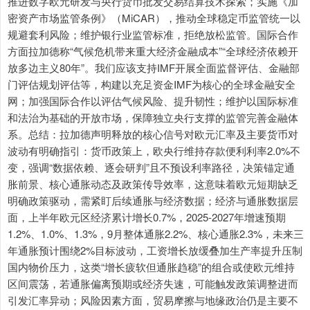
推进数字欧元研发与央行货币批发交易结算技术探索；实施《加
密资产市场监管条例》（MiCAR），推动全球稳定币监管统一以
规避套利风险；维护银行业监管标准，拒绝放松监管。国际合作
方面拉加德称“气候危机带来重大经济金融成本”“全球经济依赖开
放多边主义80年”。我们应该支持IMF开展全面监督评估、金融部
门评估规划评估等，构建以充足资金IMF为核心的全球金融安全
网；加强国际合作以评估气候风险、提升韧性；维护以国际标准
和法治为基础的开放市场，保障独立央行支撑的监管完善金融体
系。总结：拉加德声明释放的核心信号对欧元汇率及主要货币对
波动有明确指引：货币政策上，欧央行维持存款便利利率2.0%不
变，强调“数据依赖、逐会研判”且不预设利率路径，决策锚定通
胀前景、核心通胀动态及政策传导效率，这意味着欧元短期缺乏
明确政策驱动，需紧盯后续通胀与经济数据；经济与通胀数据层
面，上半年欧元区经济累计增长0.7%，2025-2027年增速预期
1.2%、1.0%、1.3%，9月整体通胀2.2%、核心通胀2.3%，未来三
年通胀预计围绕2%目标波动，工资增长放缓叠加生产率提升压制
国内物价压力，这类“增长疲软但通胀趋稳”的组合或使欧元维持
区间震荡，若通胀偏离预期或经济失速，可能触发政策调整进而
引发汇率异动；风险因素方面，贸易摩擦与地缘政治仍是主要不