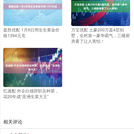
盈胜优配 1月9日周生生黄金价
万宝优配 土豪200万盖4层别
格1394元克
墅，全村第一豪华霸气，三楼厨
房看了让人害怕！
忆速配 外企白领辞职去种菜，
花20年成“亚洲生菜大王”
相关评论